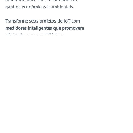
ganhos econômicos e ambientais.
Transforme seus projetos de IoT com 
medidores inteligentes que promovem 
eficiência e sustentabilidade.
Conheça as soluções da Laager e leve 
sua automação a um novo nível.
artigos
Ver tudo
Posts recentes