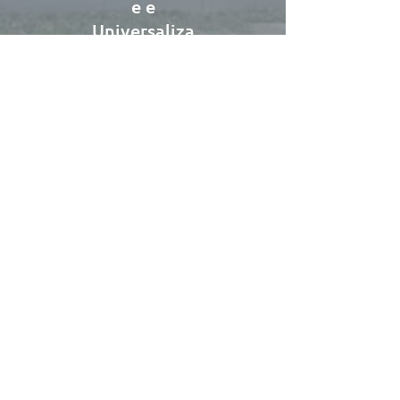
e e
Universaliza
ção
A Tecnologia LAAGER pode ser instalada em
todas as marcas de hidrômetros do Brasil
com "saída pulsada" ou "pré-equipados". Isso
permite a melhor interoperabilidade do
mercado e portanto reduz os riscos de
prejuízo na troca da empresa por outra de
preferência do condomínio.