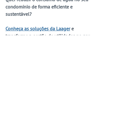
condomínio de forma eficiente e 
sustentável?
Conheça as soluções da Laager
 e 
transforme a gestão de utilidades no seu 
prédio.
Clique aqui para saber mais!
artigos
Ver tudo
Posts recentes