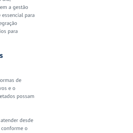
vem a gestão 
 essencial para 
egração 
ios para 
s
formas de 
vos e o 
letados possam 
 atender desde 
, conforme o 