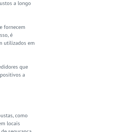
custos a longo 
ue fornecem 
so, é 
m utilizados em 
edidores que 
positivos a 
bustas, como 
m locais 
 de segurança 