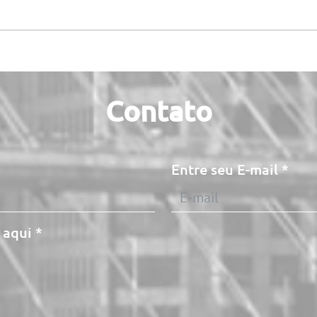
Medidores Inteligentes:
Cert
Sustentabilidade e
O Di
Eficiência em Projetos de IoT
Laag
Contato
Entre seu E-mail
 aqui