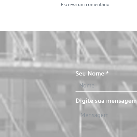
Escreva um comentário
5 Estratégias Inovadoras
para Reduzir o Consumo de
Água em Condomínios
Seu Nome
Digite sua mensagem