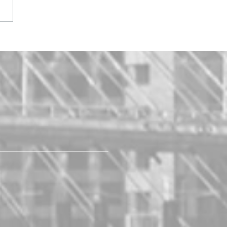
ificação Anatel/Inmetro:
ferencial Exclusivo da
er no Brasil