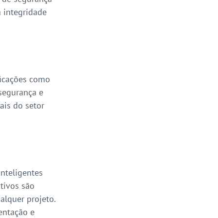
 integridade 
ficações como 
segurança e 
ais do setor 
nteligentes 
tivos são 
alquer projeto. 
entação e 