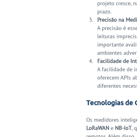
projeto cresce, 
prazo.
Precisão na Med
A precisão é es
leituras impreci
importante avali
ambientes adver
Facilidade de In
A facilidade de 
oferecem APIs a
diferentes neces
Tecnologias de 
Os medidores intelig
LoRaWAN
 e 
NB-IoT
, 
remotos. Além disso,